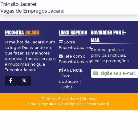
Trânsito Jacareí
Vagas de Empregos Jacareí
ENCONTRA
JACAREÍ
LINKS RÁPIDOS
NOVIDADES POR E-
MAIL
O melhor de Jacareí num
Sobre
só lugar! Dicas, onde ir, o
EncontraJacareí
Receba grátis as
que fazer, as melhores
principais notícias,
Fale com o
empresas, locais, serviços
dicas e promoções
EncontraJacareí
e muito mais no guia
Encontra Jacareí.
ANUNCIE
:
Com
destaque
|
Grátis
Termos
|
Privacidade
|
Sitemap
Criado com ❤️ e ☕ pelo time do EncontraBrasil