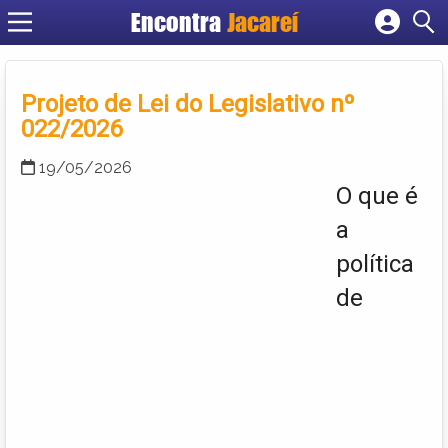
Encontra
Jacareí
Cadastrar empresa
Fazer login
Projeto de Lei do Legislativo nº
Criar conta
022/2026
19/05/2026
O que é
a
política
de