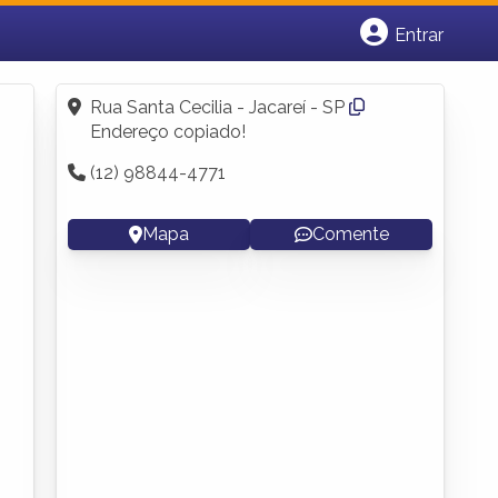
Entrar
Cadastrar empresa
Fazer login
Rua Santa Cecilia - Jacareí - SP
Criar conta
Endereço copiado!
(12) 98844-4771
Mapa
Comente