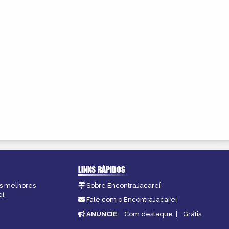
LINKS RÁPIDOS
as melhores
Sobre EncontraJacareí
í.
Fale com o EncontraJacareí
ANUNCIE
:
Com destaque
|
Grátis