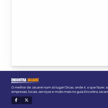
ENCONTRA
JACAREÍ
O melhor de Jacareí num só lugar! Dicas, onde ir, o que fazer, 
empresas, locais, serviços e muito mais no guia Encontra Jacare