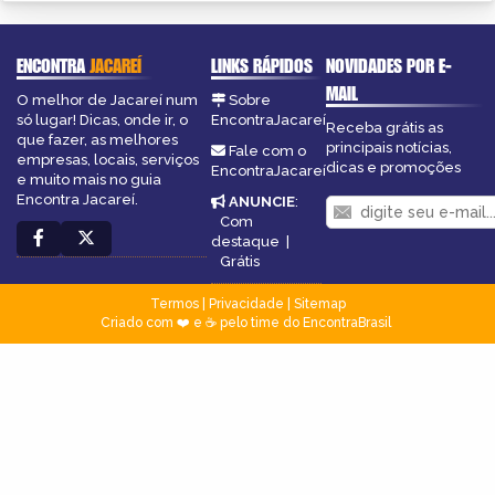
ENCONTRA
JACAREÍ
LINKS RÁPIDOS
NOVIDADES POR E-
MAIL
O melhor de Jacareí num
Sobre
só lugar! Dicas, onde ir, o
EncontraJacareí
Receba grátis as
que fazer, as melhores
principais notícias,
Fale com o
empresas, locais, serviços
dicas e promoções
EncontraJacareí
e muito mais no guia
Encontra Jacareí.
ANUNCIE
:
Com
destaque
|
Grátis
Termos
|
Privacidade
|
Sitemap
Criado com ❤️ e ☕ pelo time do EncontraBrasil