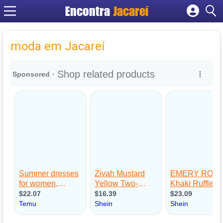
Encontra
Jacareí
Cadastrar empresa
Fazer login
moda em Jacareí
Criar conta