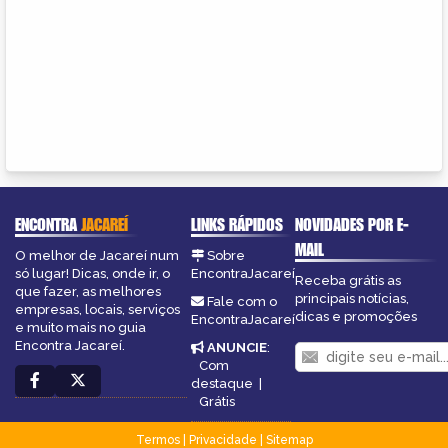
ENCONTRA
JACAREÍ
LINKS RÁPIDOS
NOVIDADES POR E-
MAIL
O melhor de Jacareí num
Sobre
só lugar! Dicas, onde ir, o
EncontraJacareí
Receba grátis as
que fazer, as melhores
principais notícias,
Fale com o
empresas, locais, serviços
dicas e promoções
EncontraJacareí
e muito mais no guia
Encontra Jacareí.
ANUNCIE
:
Com
destaque
|
Grátis
Termos
|
Privacidade
|
Sitemap