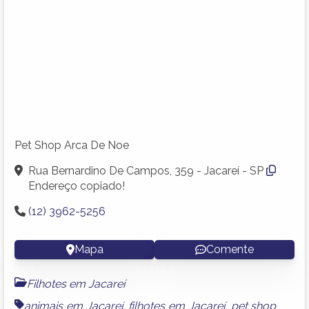
Pet Shop Arca De Noe
Rua Bernardino De Campos, 359 - Jacareí - SP
Endereço copiado!
(12) 3962-5256
Mapa
Comente
Filhotes em Jacareí
animais em Jacareí
,
filhotes em Jacareí
,
pet shop