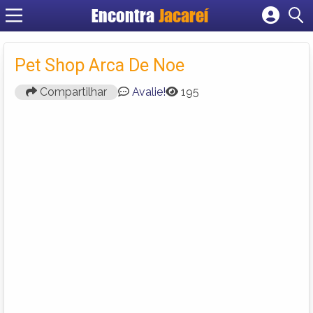
Encontra
Jacareí
Cadastrar empresa
Fazer login
Pet Shop Arca De Noe
Criar conta
Compartilhar
Avalie!
195