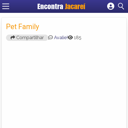
Encontra
Jacareí
Cadastrar empresa
Fazer login
Pet Family
Criar conta
Compartilhar
Avalie!
185