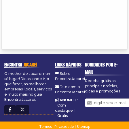
ENCONTRA
JACAREÍ
LINKS RÁPIDOS
NOVIDADES POR E-
MAIL
O melhor de Jacareí num
Sobre
só lugar! Dicas, onde ir, o
EncontraJacareí
Receba grátis as
que fazer, as melhores
principais notícias,
Fale com o
empresas, locais, serviços
dicas e promoções
EncontraJacareí
e muito mais no guia
Encontra Jacareí.
ANUNCIE
:
Com
destaque
|
Grátis
Termos
|
Privacidade
|
Sitemap