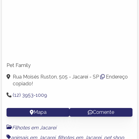
Pet Family
Rua Moisés Ruston, 505 - Jacareí - SP
Endereço
copiado!
(12) 3953-1009
Mapa
Comente
Filhotes em Jacareí
animais em Jacareí
,
filhotes em Jacareí
,
pet shop