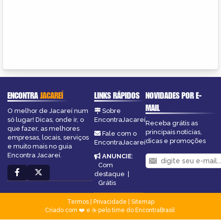
ENCONTRA
JACAREÍ
LINKS RÁPIDOS
NOVIDADES POR E-
MAIL
O melhor de Jacareí num
Sobre
só lugar! Dicas, onde ir, o
EncontraJacareí
Receba grátis as
que fazer, as melhores
principais notícias,
Fale com o
empresas, locais, serviços
dicas e promoções
EncontraJacareí
e muito mais no guia
Encontra Jacareí.
ANUNCIE
:
Com
destaque
|
Grátis
Termos
|
Privacidade
|
Sitemap
Criado com ❤️ e ☕ pelo time do EncontraBrasil