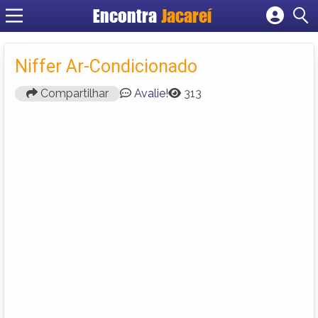
Encontra
Jacareí
Cadastrar empresa
Fazer login
Niffer Ar-Condicionado
Criar conta
Compartilhar
Avalie!
313