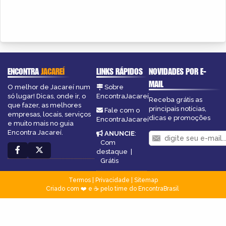
ENCONTRA
JACAREÍ
LINKS RÁPIDOS
NOVIDADES POR E-
MAIL
O melhor de Jacareí num
Sobre
só lugar! Dicas, onde ir, o
EncontraJacareí
Receba grátis as
que fazer, as melhores
principais notícias,
Fale com o
empresas, locais, serviços
dicas e promoções
EncontraJacareí
e muito mais no guia
Encontra Jacareí.
ANUNCIE
:
Com
destaque
|
Grátis
Termos
|
Privacidade
|
Sitemap
Criado com ❤️ e ☕ pelo time do EncontraBrasil