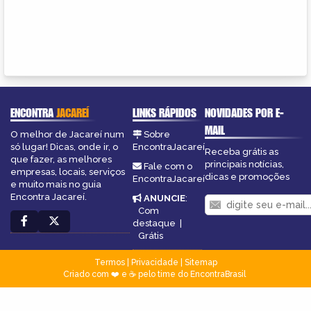
ENCONTRA
JACAREÍ
LINKS RÁPIDOS
NOVIDADES POR E-
MAIL
O melhor de Jacareí num
Sobre
só lugar! Dicas, onde ir, o
EncontraJacareí
Receba grátis as
que fazer, as melhores
principais notícias,
Fale com o
empresas, locais, serviços
dicas e promoções
EncontraJacareí
e muito mais no guia
Encontra Jacareí.
ANUNCIE
:
Com
destaque
|
Grátis
Termos
|
Privacidade
|
Sitemap
Criado com ❤️ e ☕ pelo time do EncontraBrasil