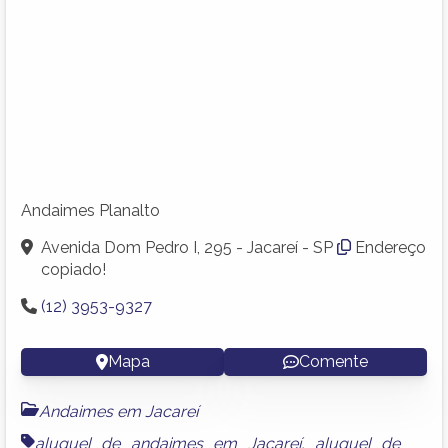
Andaimes Planalto
Avenida Dom Pedro I, 295 - Jacareí - SP
Endereço
copiado!
(12) 3953-9327
Mapa
Comente
Andaimes em Jacareí
aluguel de andaimes em Jacareí
,
aluguel de