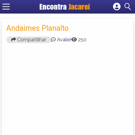
Encontra
Jacareí
Cadastrar empresa
Fazer login
Andaimes Planalto
Criar conta
Compartilhar
Avalie!
250