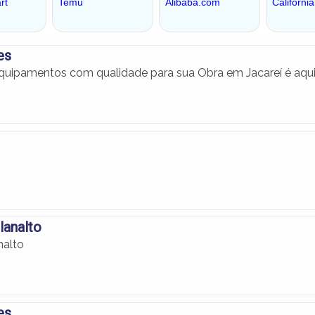
es
uipamentos com qualidade para sua Obra em Jacareí é aqui
lanalto
nalto
es