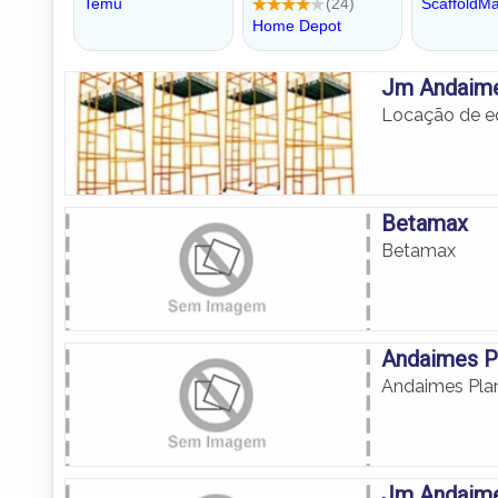
Jm Andaim
Locação de eq
Betamax
Betamax
Andaimes P
Andaimes Pla
Jm Andaim