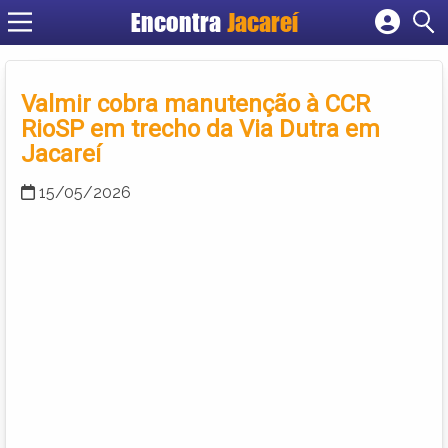
Encontra
Jacareí
Cadastrar empresa
Fazer login
Valmir cobra manutenção à CCR
Criar conta
RioSP em trecho da Via Dutra em
Jacareí
15/05/2026