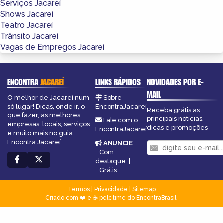
Serviços Jacareí
Shows Jacareí
Teatro Jacareí
Trânsito Jacareí
Vagas de Empregos Jacareí
ENCONTRA
JACAREÍ
LINKS RÁPIDOS
NOVIDADES POR E-
MAIL
O melhor de Jacareí num
Sobre
só lugar! Dicas, onde ir, o
EncontraJacareí
Receba grátis as
que fazer, as melhores
principais notícias,
Fale com o
empresas, locais, serviços
dicas e promoções
EncontraJacareí
e muito mais no guia
Encontra Jacareí.
ANUNCIE
:
Com
destaque
|
Grátis
Termos
|
Privacidade
|
Sitemap
Criado com ❤️ e ☕ pelo time do EncontraBrasil