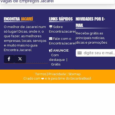
Vagas de Empregos Jacareí
ENCONTRA
JACAREÍ
LINKS RÁPIDOS
NOVIDADES POR E-
MAIL
O melhor de Jacareí num
Sobre
só lugar! Dicas, onde ir, o
EncontraJacareí
Receba grátis as
que fazer, as melhores
principais notícias,
Fale com o
empresas, locais, serviços
dicas e promoções
EncontraJacareí
e muito mais no guia
Encontra Jacareí.
ANUNCIE
:
Com
destaque
|
Grátis
Termos
|
Privacidade
|
Sitemap
Criado com ❤️ e ☕ pelo time do EncontraBrasil