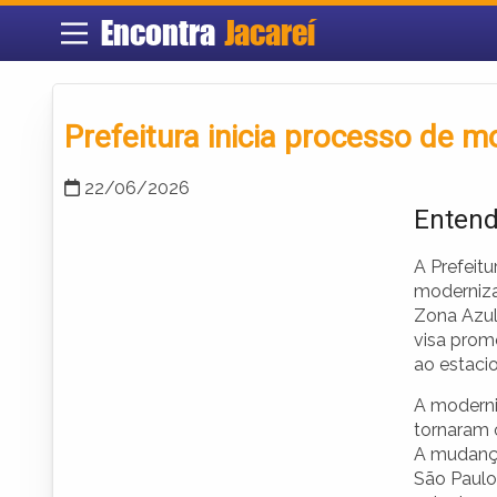
Encontra
Jacareí
Prefeitura inicia processo de 
22/06/2026
Entend
A Prefeit
moderniza
Zona Azul
visa prom
ao estacio
A moderni
tornaram 
A mudança
São Paulo