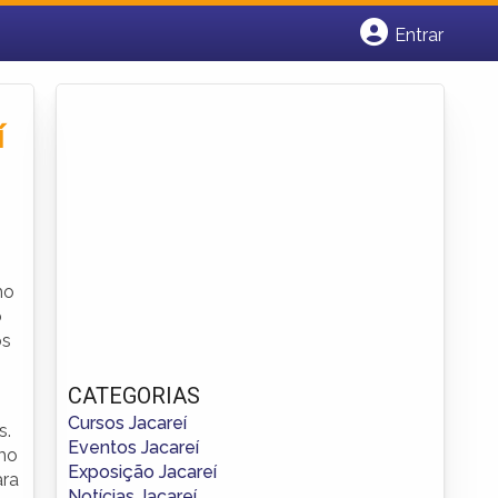
Entrar
Cadastrar empresa
Fazer login
Criar conta
í
mo
o
os
CATEGORIAS
Cursos Jacareí
s.
Eventos Jacareí
mo
Exposição Jacareí
ara
Notícias Jacareí