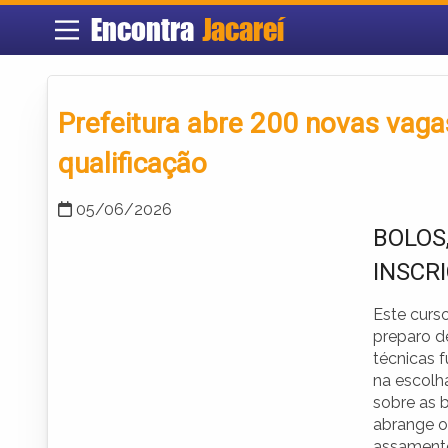
Encontra
Jacareí
Prefeitura abre 200 novas vagas
qualificação
05/06/2026
BOLOS,
INSCR
Este curs
preparo de
técnicas 
na escolh
sobre as 
abrange o
assament