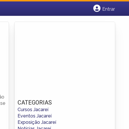
Entrar
Cadastrar empresa
Fazer login
Criar conta
rão
CATEGORIAS
ase
Cursos Jacareí
Eventos Jacareí
Exposição Jacareí
Notícias Jacareí