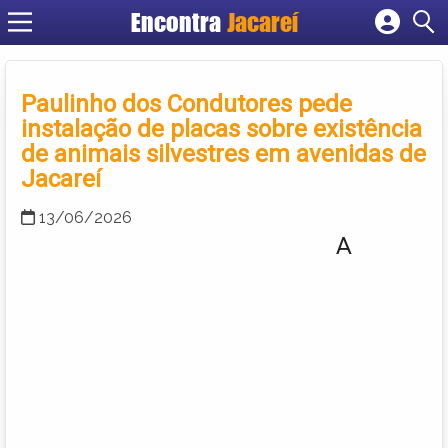
Encontra
Jacareí
Cadastrar empresa
Fazer login
Paulinho dos Condutores pede
Criar conta
instalação de placas sobre existência
de animais silvestres em avenidas de
Jacareí
13/06/2026
A