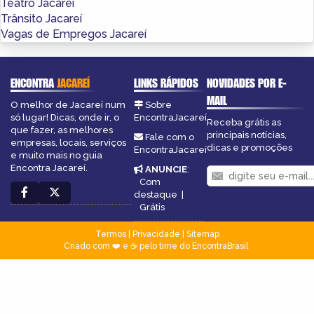
Teatro Jacareí
Trânsito Jacareí
Vagas de Empregos Jacareí
ENCONTRA
JACAREÍ
LINKS RÁPIDOS
NOVIDADES POR E-
MAIL
O melhor de Jacareí num
Sobre
só lugar! Dicas, onde ir, o
EncontraJacareí
Receba grátis as
que fazer, as melhores
principais notícias,
Fale com o
empresas, locais, serviços
dicas e promoções
EncontraJacareí
e muito mais no guia
Encontra Jacareí.
ANUNCIE
:
Com
destaque
|
Grátis
Termos
|
Privacidade
|
Sitemap
Criado com ❤️ e ☕ pelo time do EncontraBrasil