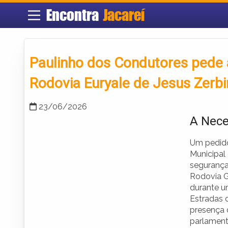
Encontra
Jacareí
Paulinho dos Condutores pede a
Rodovia Euryale de Jesus Zerbi
23/06/2026
A Nece
Um pedido
Municipal
segurança 
Rodovia G
durante u
Estradas 
presença 
parlament