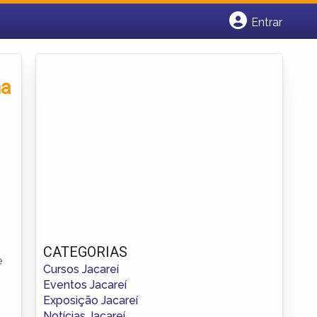
Entrar
Cadastrar empresa
Fazer login
Criar conta
na
CATEGORIAS
e
Cursos Jacareí
Eventos Jacareí
Exposição Jacareí
Notícias Jacareí