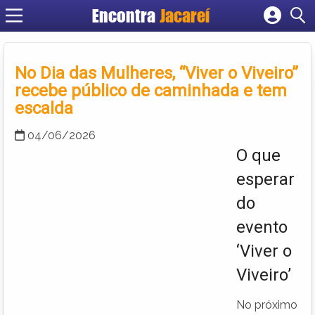
Encontra
Jacareí
Cadastrar empresa
Fazer login
No Dia das Mulheres, “Viver o Viveiro”
Criar conta
recebe público de caminhada e tem
escalda
04/06/2026
O que
esperar
do
evento
‘Viver o
Viveiro’
No próximo