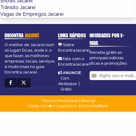
Shows Jacareí
Trânsito Jacareí
Vagas de Empregos Jacareí
ENCONTRA
JACAREÍ
LINKS RÁPIDOS
NOVIDADES POR E-
MAIL
O melhor de Jacareí num
Sobre
só lugar! Dicas, onde ir, o
EncontraJacareí
Receba grátis as
que fazer, as melhores
principais notícias,
Fale com o
empresas, locais, serviços
dicas e promoções
EncontraJacareí
e muito mais no guia
Encontra Jacareí.
ANUNCIE
:
Com
destaque
|
Grátis
Termos
|
Privacidade
|
Sitemap
Criado com ❤️ e ☕ pelo time do EncontraBrasil