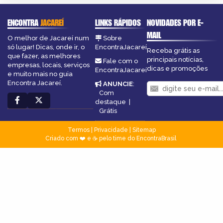
ENCONTRA
JACAREÍ
LINKS RÁPIDOS
NOVIDADES POR E-
MAIL
O melhor de Jacareí num
Sobre
só lugar! Dicas, onde ir, o
EncontraJacareí
Receba grátis as
que fazer, as melhores
principais notícias,
Fale com o
empresas, locais, serviços
dicas e promoções
EncontraJacareí
e muito mais no guia
Encontra Jacareí.
ANUNCIE
:
Com
destaque
|
Grátis
Termos
|
Privacidade
|
Sitemap
Criado com ❤️ e ☕ pelo time do EncontraBrasil