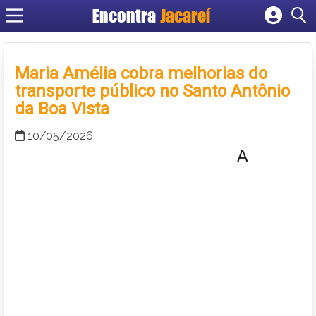
Encontra
Jacareí
Cadastrar empresa
Fazer login
Maria Amélia cobra melhorias do
Criar conta
transporte público no Santo Antônio
da Boa Vista
10/05/2026
A