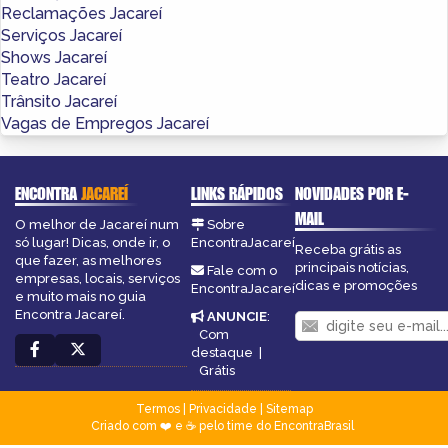
Reclamações Jacareí
Serviços Jacareí
Shows Jacareí
Teatro Jacareí
Trânsito Jacareí
Vagas de Empregos Jacareí
ENCONTRA
JACAREÍ
LINKS RÁPIDOS
NOVIDADES POR E-
MAIL
O melhor de Jacareí num
Sobre
só lugar! Dicas, onde ir, o
EncontraJacareí
Receba grátis as
que fazer, as melhores
principais notícias,
Fale com o
empresas, locais, serviços
dicas e promoções
EncontraJacareí
e muito mais no guia
Encontra Jacareí.
ANUNCIE
:
Com
destaque
|
Grátis
Termos
|
Privacidade
|
Sitemap
Criado com ❤️ e ☕ pelo time do EncontraBrasil