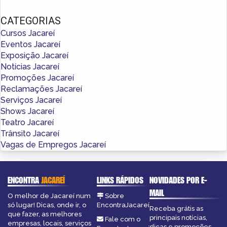
CATEGORIAS
Cursos Jacareí
Eventos Jacareí
Exposição Jacareí
Notícias Jacareí
Promoções Jacareí
Reclamações Jacareí
Serviços Jacareí
Shows Jacareí
Teatro Jacareí
Trânsito Jacareí
Vagas de Empregos Jacareí
ENCONTRA
JACAREÍ
LINKS RÁPIDOS
NOVIDADES POR E-
MAIL
O melhor de Jacareí num
Sobre
só lugar! Dicas, onde ir, o
EncontraJacareí
Receba grátis as
que fazer, as melhores
principais notícias,
Fale com o
empresas, locais, serviços
dicas e promoções