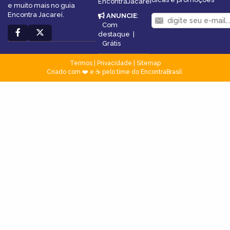
EncontraJacareí
e muito mais no guia
Encontra Jacareí.
ANUNCIE
:
Com
destaque
|
Grátis
Termos
|
Privacidade
|
Sitemap
Criado com ❤️ e ☕ pelo time do EncontraBrasil