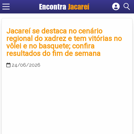
Encontra
Jacareí
Cadastrar empresa
Fazer login
Jacareí se destaca no cenário
Criar conta
regional do xadrez e tem vitórias no
vôlei e no basquete; confira
resultados do fim de semana
24/06/2026