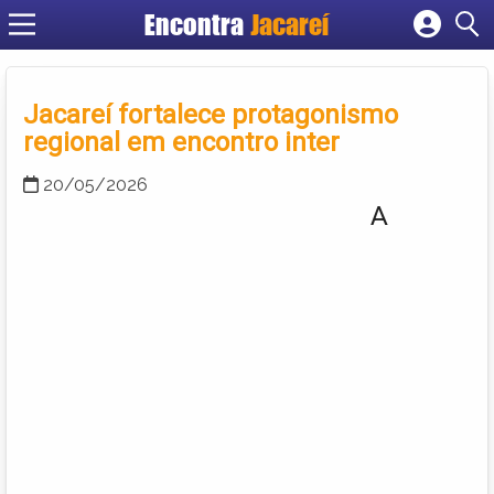
Encontra
Jacareí
Cadastrar empresa
Fazer login
Jacareí fortalece protagonismo
Criar conta
regional em encontro inter
20/05/2026
A