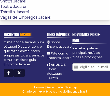
Shows Jacareí
Teatro Jacareí
Trânsito Jacareí
Vagas de Empregos Jacareí
ENCONTRA
JACAREÍ
LINKS RÁPIDOS
NOVIDADES POR E-
MAIL
O melhor de Jacareí num
Sobre
só lugar! Dicas, onde ir, o
EncontraJacareí
Receba grátis as
que fazer, as melhores
principais notícias,
Fale com o
empresas, locais, serviços
dicas e promoções
EncontraJacareí
e muito mais no guia
Encontra Jacareí.
ANUNCIE
:
Com
destaque
|
Grátis
Termos
|
Privacidade
|
Sitemap
Criado com ❤️ e ☕ pelo time do EncontraBrasil