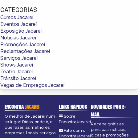
CATEGORIAS
Cursos Jacareí
Eventos Jacareí
Exposição Jacareí
Notícias Jacareí
Promoções Jacareí
Reclamações Jacareí
Serviços Jacareí
Shows Jacareí
Teatro Jacareí
Trânsito Jacareí
Vagas de Empregos Jacareí
ENCONTRA
JACAREÍ
LINKS RÁPIDOS
NOVIDADES POR E-
MAIL
O melhor de Jacareí num
Sobre
só lugar! Dicas, onde ir, o
EncontraJacareí
Receba grátis as
que fazer, as melhores
principais notícias,
Fale com o
empresas, locais, serviços
dicas e promoções
EncontraJacareí