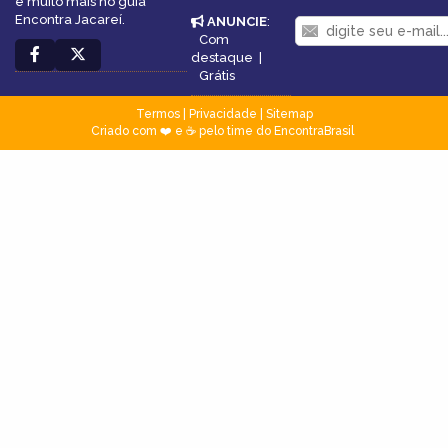
e muito mais no guia
Encontra Jacareí.
ANUNCIE
:
Com
destaque
|
Grátis
Termos
|
Privacidade
|
Sitemap
Criado com ❤️ e ☕ pelo time do EncontraBrasil