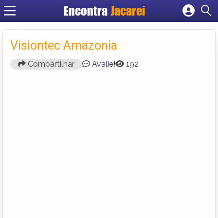
Encontra
Jacareí
Cadastrar empresa
Fazer login
Visiontec Amazonia
Criar conta
Compartilhar
Avalie!
192