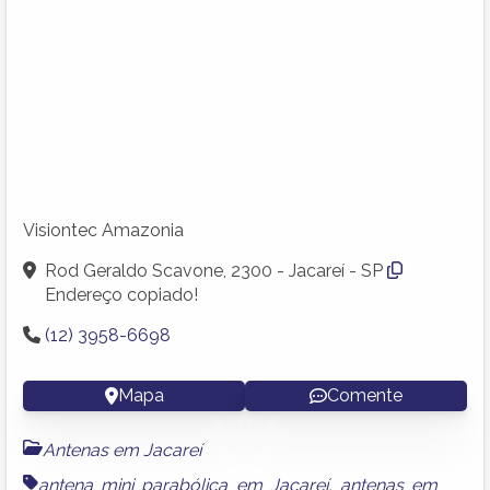
Visiontec Amazonia
Rod Geraldo Scavone, 2300 - Jacareí - SP
Endereço copiado!
(12) 3958-6698
Mapa
Comente
Antenas em Jacareí
antena mini parabólica em Jacareí
,
antenas em