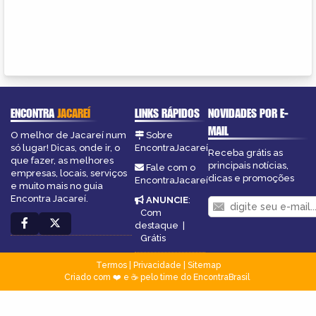
ENCONTRA
JACAREÍ
LINKS RÁPIDOS
NOVIDADES POR E-
MAIL
O melhor de Jacareí num
Sobre
só lugar! Dicas, onde ir, o
EncontraJacareí
Receba grátis as
que fazer, as melhores
principais notícias,
Fale com o
empresas, locais, serviços
dicas e promoções
EncontraJacareí
e muito mais no guia
Encontra Jacareí.
ANUNCIE
:
Com
destaque
|
Grátis
Termos
|
Privacidade
|
Sitemap
Criado com ❤️ e ☕ pelo time do EncontraBrasil