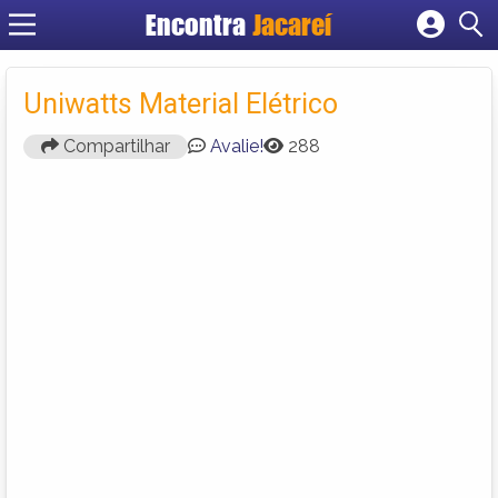
Encontra
Jacareí
Cadastrar empresa
Fazer login
Uniwatts Material Elétrico
Criar conta
Compartilhar
Avalie!
288