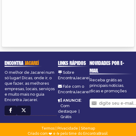
ENCONTRA
JACAREÍ
LINKS RÁPIDOS
NOVIDADES POR E-
MAIL
O melhor de Jacareí num
Sobre
só lugar! Dicas, onde ir, o
EncontraJacareí
Receba grátis as
que fazer, as melhores
principais notícias,
Fale com o
empresas, locais, serviços
dicas e promoções
EncontraJacareí
e muito mais no guia
Encontra Jacareí.
ANUNCIE
:
Com
destaque
|
Grátis
Termos
|
Privacidade
|
Sitemap
Criado com ❤️ e ☕ pelo time do EncontraBrasil