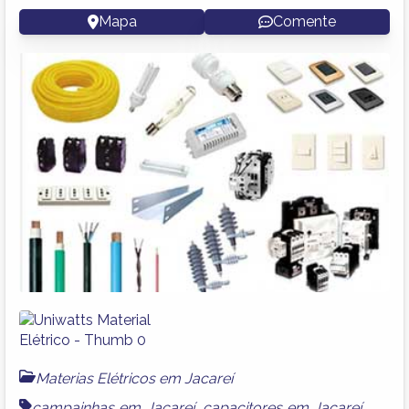
Mapa
Comente
Materias Elétricos em Jacareí
campainhas em Jacareí
,
capacitores em Jacareí
,