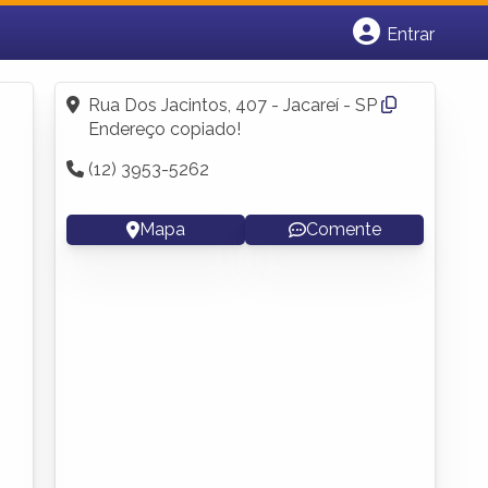
Entrar
Cadastrar empresa
Fazer login
Rua Dos Jacintos, 407 - Jacareí - SP
Criar conta
Endereço copiado!
(12) 3953-5262
Mapa
Comente