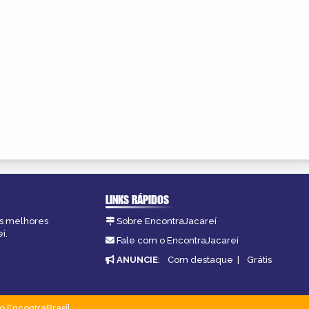
LINKS RÁPIDOS
as melhores
Sobre EncontraJacareí
í.
Fale com o EncontraJacareí
ANUNCIE
:
Com destaque
|
Grátis
o EncontraBrasil