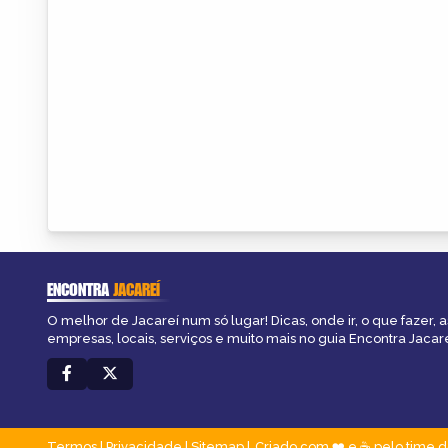
ENCONTRA
JACAREÍ
O melhor de Jacareí num só lugar! Dicas, onde ir, o que fazer, 
empresas, locais, serviços e muito mais no guia Encontra Jacare
Termos
|
Privacidade
|
Sitemap
Criado com ❤️ e ☕ pelo time d