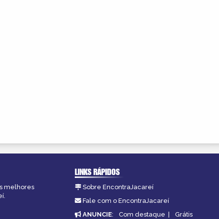
LINKS RÁPIDOS
as melhores
Sobre EncontraJacareí
í.
Fale com o EncontraJacareí
ANUNCIE
:
Com destaque
|
Grátis