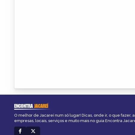
ENCONTRA
JACAREÍ
O melhor de Jacareí num só lugar! Dicas, onde ir, o que fazer, 
empresas, locais, serviços e muito mais no guia Encontra Jacare