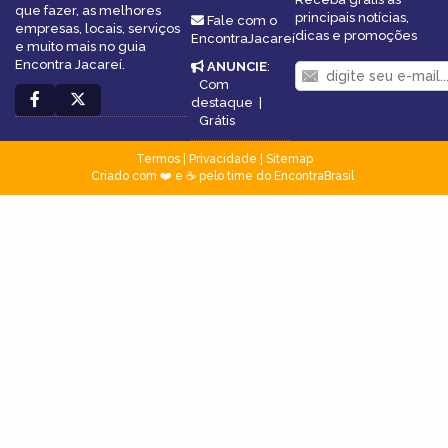
que fazer, as melhores
principais notícias,
Fale com o
empresas, locais, serviços
dicas e promoções
EncontraJacareí
e muito mais no guia
Encontra Jacareí.
ANUNCIE
:
Com
destaque
|
Grátis
Termos
|
Privacidade
|
Sitemap
Criado com ❤️ e ☕ pelo time do EncontraBrasil