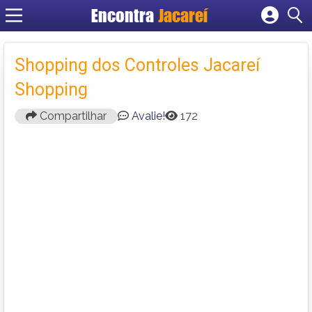
Encontra
Jacareí
Cadastrar empresa
Fazer login
Shopping dos Controles Jacareí
Criar conta
Shopping
Compartilhar
Avalie!
172