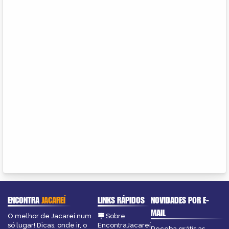
ENCONTRA
JACAREÍ
LINKS RÁPIDOS
NOVIDADES POR E-
MAIL
O melhor de Jacareí num
Sobre
só lugar! Dicas, onde ir, o
EncontraJacareí
Receba grátis as