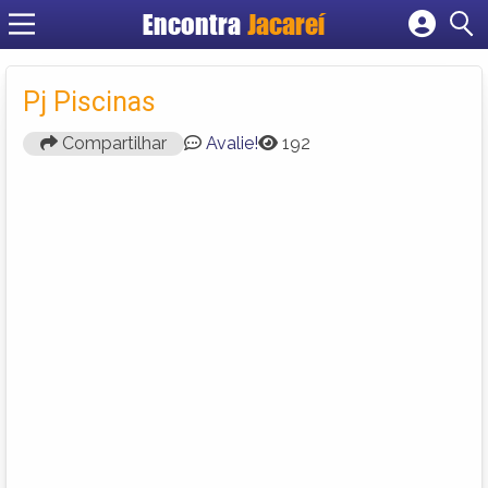
Encontra
Jacareí
Cadastrar empresa
Fazer login
Pj Piscinas
Criar conta
Compartilhar
Avalie!
192