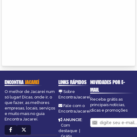
ENCONTRA
JACAREÍ
LINKS RÁPIDOS
NOVIDADES POR E-
MAIL
O melhor de Jacareí num
Sobre
só lugar! Dicas, onde ir, o
EncontraJacareí
Receba grátis as
que fazer, as melhores
principais notícias,
Fale com o
empresas, locais, serviços
dicas e promoções
EncontraJacareí
e muito mais no guia
Encontra Jacareí.
ANUNCIE
:
Com
destaque
|
Grátis