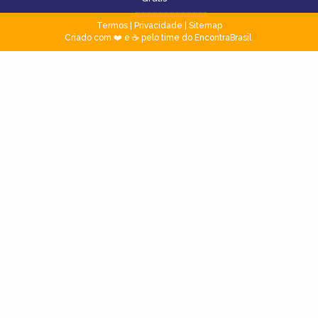
Termos
|
Privacidade
|
Sitemap
Criado com ❤️ e ☕ pelo time do EncontraBrasil