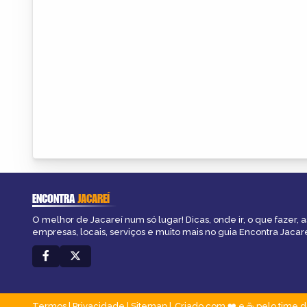
ENCONTRA
JACAREÍ
O melhor de Jacareí num só lugar! Dicas, onde ir, o que fazer, 
empresas, locais, serviços e muito mais no guia Encontra Jacare
Termos
|
Privacidade
|
Sitemap
Criado com ❤️ e ☕ pelo time d