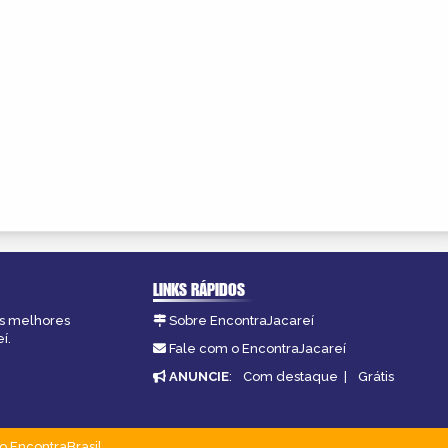
LINKS RÁPIDOS
as melhores
Sobre EncontraJacareí
í.
Fale com o EncontraJacareí
ANUNCIE
:
Com destaque
|
Grátis
o EncontraBrasil