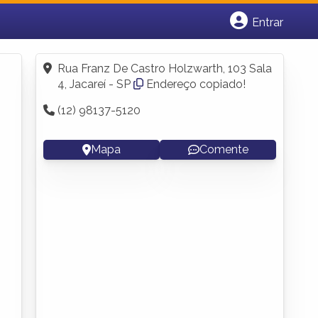
Entrar
Cadastrar empresa
Fazer login
Rua Franz De Castro Holzwarth, 103 Sala
Criar conta
4, Jacareí - SP
Endereço copiado!
(12) 98137-5120
Mapa
Comente