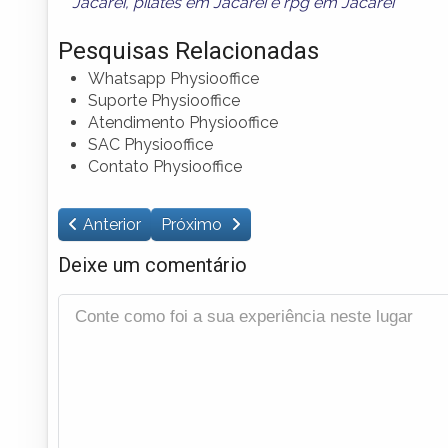
Jacareí
,
pilates em Jacareí
e
rpg em Jacareí
Pesquisas Relacionadas
Whatsapp Physiooffice
Suporte Physiooffice
Atendimento Physiooffice
SAC Physiooffice
Contato Physiooffice
Anterior
Próximo
Deixe um comentário