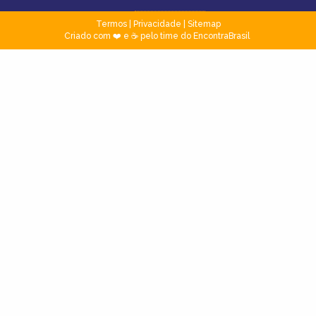
Termos
|
Privacidade
|
Sitemap
Criado com ❤️ e ☕ pelo time do EncontraBrasil