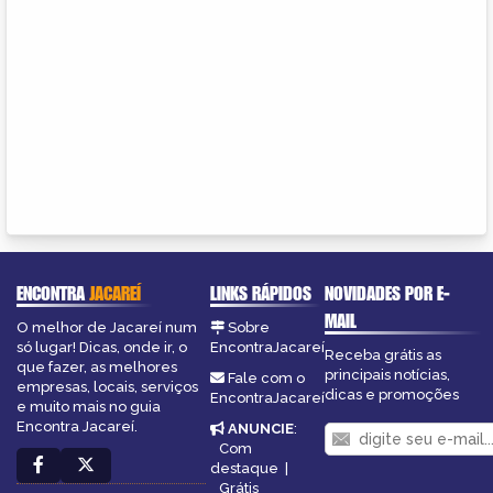
ENCONTRA
JACAREÍ
LINKS RÁPIDOS
NOVIDADES POR E-
MAIL
O melhor de Jacareí num
Sobre
só lugar! Dicas, onde ir, o
EncontraJacareí
Receba grátis as
que fazer, as melhores
principais notícias,
Fale com o
empresas, locais, serviços
dicas e promoções
EncontraJacareí
e muito mais no guia
Encontra Jacareí.
ANUNCIE
:
Com
destaque
|
Grátis