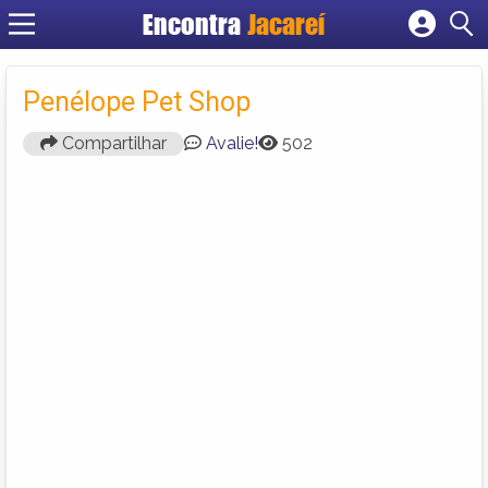
Encontra
Jacareí
Cadastrar empresa
Fazer login
Penélope Pet Shop
Criar conta
Compartilhar
Avalie!
502