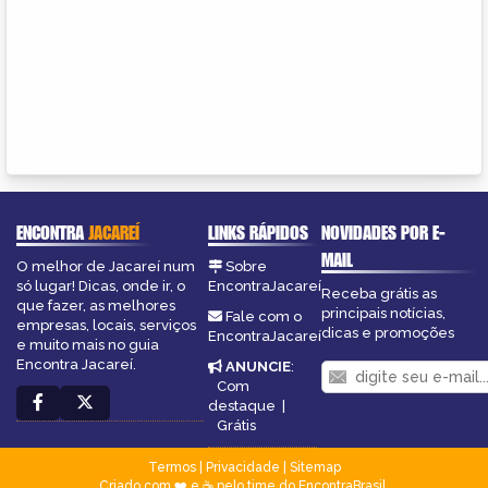
ENCONTRA
JACAREÍ
LINKS RÁPIDOS
NOVIDADES POR E-
MAIL
O melhor de Jacareí num
Sobre
só lugar! Dicas, onde ir, o
EncontraJacareí
Receba grátis as
que fazer, as melhores
principais notícias,
Fale com o
empresas, locais, serviços
dicas e promoções
EncontraJacareí
e muito mais no guia
Encontra Jacareí.
ANUNCIE
:
Com
destaque
|
Grátis
Termos
|
Privacidade
|
Sitemap
Criado com ❤️ e ☕ pelo time do EncontraBrasil