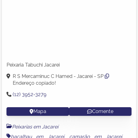
Peixaria Tabuchi Jacarei
R S Mercaminuc C Hamed - Jacareí - SP
Endereço copiado!
(12) 3952-3279
Mapa
Comente
Peixarias em Jacareí
bacalhau em Jacareí
,
camarão em Jacareí
,