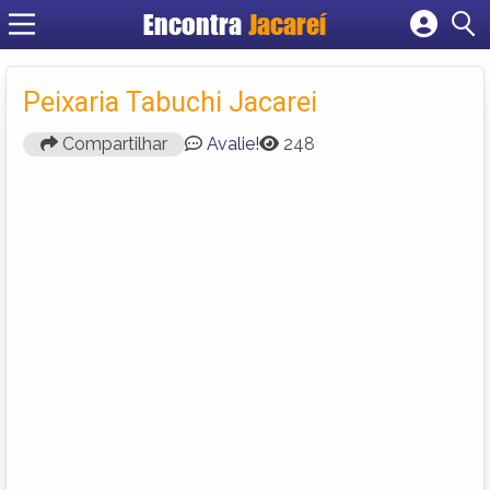
Encontra
Jacareí
Cadastrar empresa
Fazer login
Peixaria Tabuchi Jacarei
Criar conta
Compartilhar
Avalie!
248