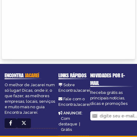
ENCONTRA
JACAREÍ
LINKS RÁPIDOS
NOVIDADES POR E-
MAIL
O melhor de Jacareí num
Sobre
só lugar! Dicas, onde ir, o
EncontraJacareí
Receba grátis as
que fazer, as melhores
principais notícias,
Fale com o
empresas, locais, serviços
dicas e promoções
EncontraJacareí
e muito mais no guia
Encontra Jacareí.
ANUNCIE
:
Com
destaque
|
Grátis