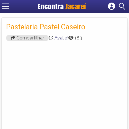
Encontra
Jacareí
Cadastrar empresa
Fazer login
Pastelaria Pastel Caseiro
Criar conta
Compartilhar
Avalie!
183