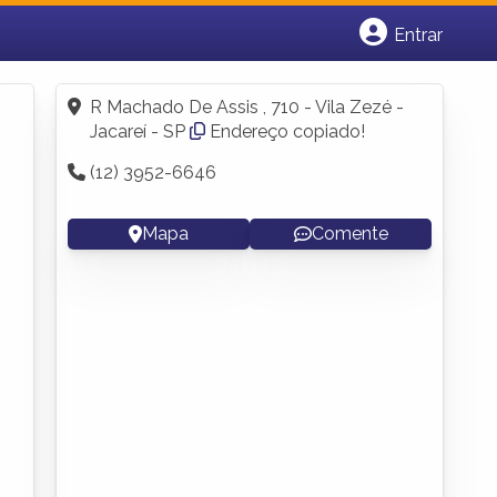
Entrar
Cadastrar empresa
Fazer login
R Machado De Assis , 710 - Vila Zezé -
Criar conta
Jacareí - SP
Endereço copiado!
(12) 3952-6646
Mapa
Comente