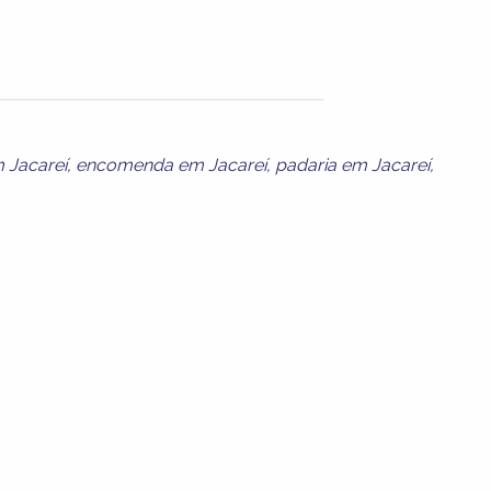
 Jacareí
,
encomenda em Jacareí
,
padaria em Jacareí
,