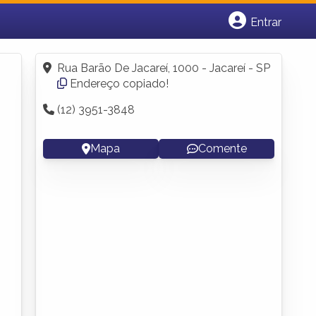
Entrar
Cadastrar empresa
Fazer login
Rua Barão De Jacareí, 1000 - Jacareí - SP
Criar conta
Endereço copiado!
(12) 3951-3848
Mapa
Comente