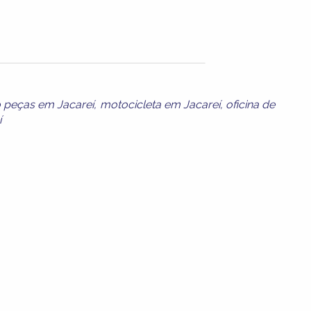
 peças em Jacareí
,
motocicleta em Jacareí
,
oficina de
í