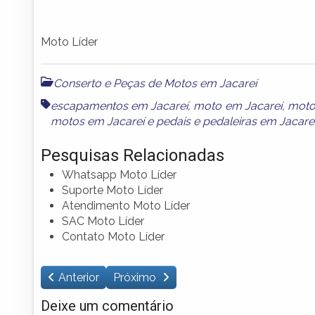
Moto Líder
Conserto e Peças de Motos em Jacareí
escapamentos em Jacareí
,
moto em Jacareí
,
moto
motos em Jacareí
e
pedais e pedaleiras em Jacare
Pesquisas Relacionadas
Whatsapp Moto Líder
Suporte Moto Líder
Atendimento Moto Líder
SAC Moto Líder
Contato Moto Líder
Anterior
Próximo
Deixe um comentário