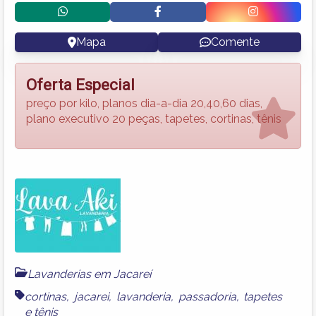
Mapa
Comente
Oferta Especial
preço por kilo, planos dia-a-dia 20,40,60 dias,
plano executivo 20 peças, tapetes, cortinas, tênis
Lavanderias em Jacareí
cortinas
,
jacarei
,
lavanderia
,
passadoria
,
tapetes
e
tênis