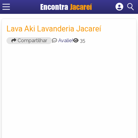
Encontra
Jacareí
Cadastrar empresa
Fazer login
Lava Aki Lavanderia Jacareí
Criar conta
Compartilhar
Avalie!
35