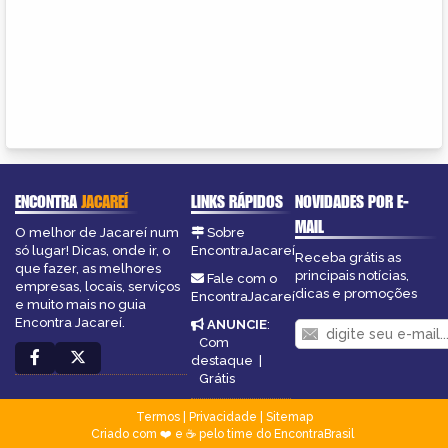
ENCONTRA
JACAREÍ
LINKS RÁPIDOS
NOVIDADES POR E-
MAIL
O melhor de Jacareí num
Sobre
só lugar! Dicas, onde ir, o
EncontraJacareí
Receba grátis as
que fazer, as melhores
principais notícias,
Fale com o
empresas, locais, serviços
dicas e promoções
EncontraJacareí
e muito mais no guia
Encontra Jacareí.
ANUNCIE
:
Com
destaque
|
Grátis
Termos
|
Privacidade
|
Sitemap
Criado com ❤️ e ☕ pelo time do EncontraBrasil