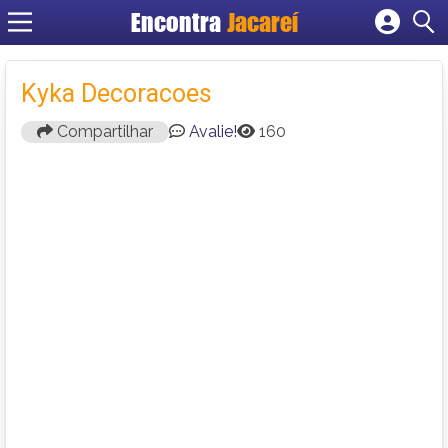
Encontra
Jacareí
Cadastrar empresa
Fazer login
Kyka Decoracoes
Criar conta
Compartilhar
Avalie!
160