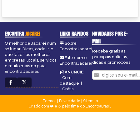
ENCONTRA
JACAREÍ
LINKS RÁPIDOS
NOVIDADES POR E-
MAIL
O melhor de Jacareí num
Sobre
só lugar! Dicas, onde ir, o
EncontraJacareí
Receba grátis as
que fazer, as melhores
principais notícias,
Fale com o
empresas, locais, serviços
dicas e promoções
EncontraJacareí
e muito mais no guia
Encontra Jacareí.
ANUNCIE
:
Com
destaque
|
Grátis
Termos
|
Privacidade
|
Sitemap
Criado com ❤️ e ☕ pelo time do EncontraBrasil