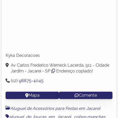
Kyka Decoracoes
Av Carlos Frederico Werneck Lacerda, 911 - Cidade
Jardim - Jacareí - SP
Endereço copiado!
(12) 98875-4045
Mapa
Comente
Aluguel de Acessórios para Festas em Jacareí
aluguel de louças em Jacareí
,
cobre-manchas