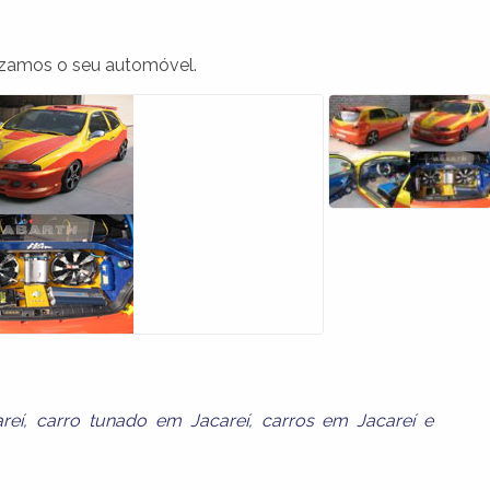
izamos o seu automóvel.
reí
,
carro tunado em Jacareí
,
carros em Jacareí
e