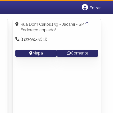
Entrar
Cadastrar empresa
Fazer login
Rua Dom Carlos,139 - Jacareí - SP
Criar conta
Endereço copiado!
(12)3951-5648
Mapa
Comente