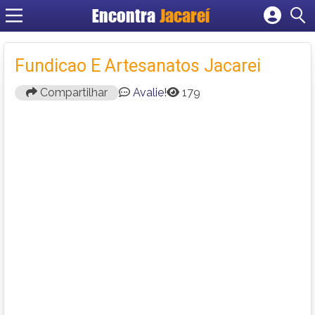
Encontra
Jacareí
Cadastrar empresa
Fazer login
Fundicao E Artesanatos Jacarei
Criar conta
Compartilhar
Avalie!
179