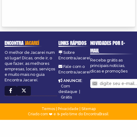
ENCONTRA
JACAREÍ
LINKS RÁPIDOS
NOVIDADES POR E-
MAIL
O melhor de Jacareí num
Sobre
só lugar! Dicas, onde ir, o
EncontraJacareí
Receba grátis as
que fazer, as melhores
principais notícias,
Fale com o
empresas, locais, serviços
dicas e promoções
EncontraJacareí
e muito mais no guia
Encontra Jacareí.
ANUNCIE
:
Com
destaque
|
Grátis
Termos
|
Privacidade
|
Sitemap
Criado com ❤️ e ☕ pelo time do EncontraBrasil