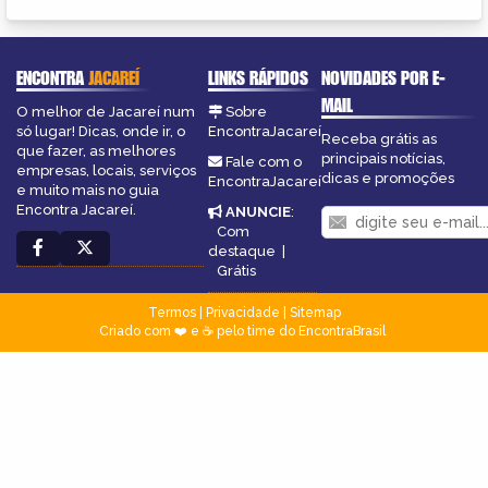
ENCONTRA
JACAREÍ
LINKS RÁPIDOS
NOVIDADES POR E-
MAIL
O melhor de Jacareí num
Sobre
só lugar! Dicas, onde ir, o
EncontraJacareí
Receba grátis as
que fazer, as melhores
principais notícias,
Fale com o
empresas, locais, serviços
dicas e promoções
EncontraJacareí
e muito mais no guia
Encontra Jacareí.
ANUNCIE
:
Com
destaque
|
Grátis
Termos
|
Privacidade
|
Sitemap
Criado com ❤️ e ☕ pelo time do EncontraBrasil