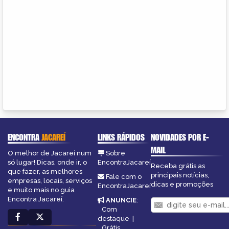
ENCONTRA
JACAREÍ
LINKS RÁPIDOS
NOVIDADES POR E-
MAIL
O melhor de Jacareí num
Sobre
só lugar! Dicas, onde ir, o
EncontraJacareí
Receba grátis as
que fazer, as melhores
principais notícias,
Fale com o
empresas, locais, serviços
dicas e promoções
EncontraJacareí
e muito mais no guia
Encontra Jacareí.
ANUNCIE
:
Com
destaque
|
Grátis