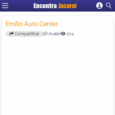
Encontra
Jacareí
Cadastrar empresa
Fazer login
Emílio Auto Center
Criar conta
Compartilhar
Avalie!
204