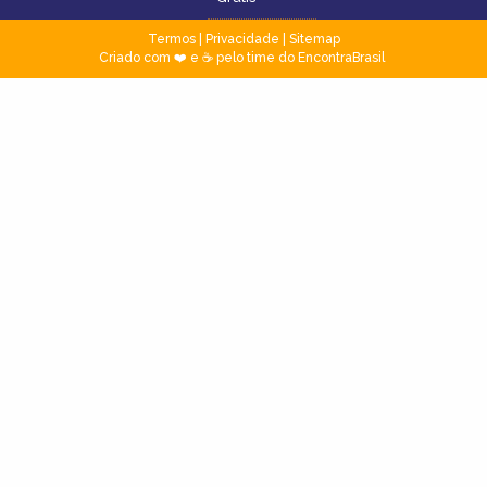
Termos
|
Privacidade
|
Sitemap
Criado com ❤️ e ☕ pelo time do EncontraBrasil