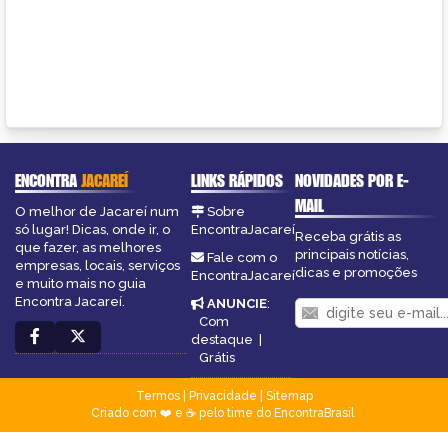
ENCONTRA
JACAREÍ
LINKS RÁPIDOS
NOVIDADES POR E-
MAIL
O melhor de Jacareí num
Sobre
só lugar! Dicas, onde ir, o
EncontraJacareí
Receba grátis as
que fazer, as melhores
principais notícias,
Fale com o
empresas, locais, serviços
dicas e promoções
EncontraJacareí
e muito mais no guia
Encontra Jacareí.
ANUNCIE
:
Com
destaque
|
Grátis
Termos
|
Privacidade
|
Sitemap
Criado com ❤️ e ☕ pelo time do EncontraBrasil