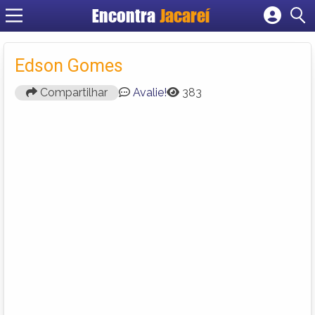
Encontra
Jacareí
Cadastrar empresa
Fazer login
Edson Gomes
Criar conta
Compartilhar
Avalie!
383