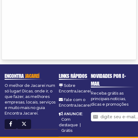
ENCONTRA
JACAREÍ
LINKS RÁPIDOS
NOVIDADES POR E-
MAIL
O melhor de Jacareí num
Sobre
só lugar! Dicas, onde ir, o
EncontraJacareí
Receba grátis as
que fazer, as melhores
principais notícias,
Fale com o
empresas, locais, serviços
dicas e promoções
EncontraJacareí
e muito mais no guia
Encontra Jacareí.
ANUNCIE
:
Com
destaque
|
Grátis