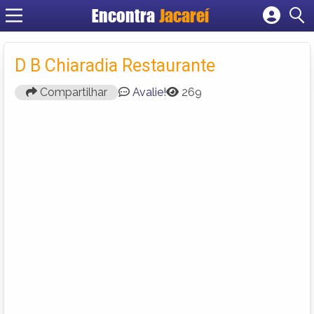
Encontra
Jacareí
Cadastrar empresa
Fazer login
D B Chiaradia Restaurante
Criar conta
Compartilhar
Avalie!
269