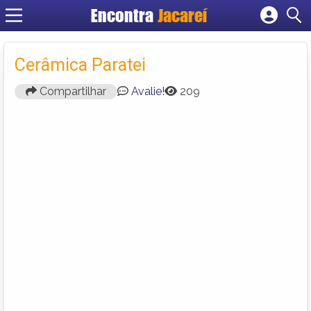
Encontra
Jacareí
Cadastrar empresa
Fazer login
Cerâmica Paratei
Criar conta
Compartilhar
Avalie!
209