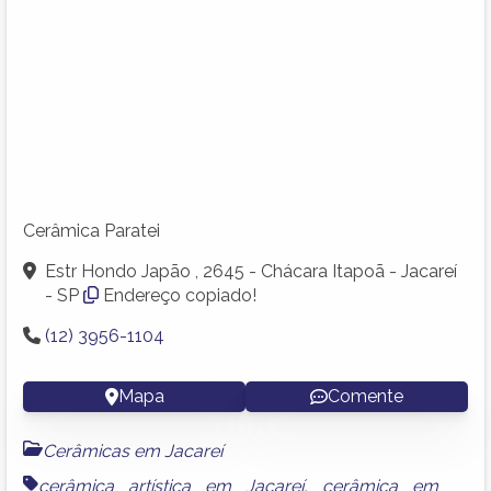
Cerâmica Paratei
Estr Hondo Japão , 2645 - Chácara Itapoã - Jacareí
- SP
Endereço copiado!
(12) 3956-1104
Mapa
Comente
Cerâmicas em Jacareí
cerâmica artística em Jacareí
,
cerâmica em