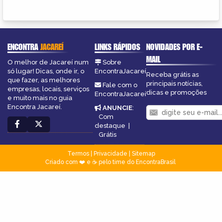
ENCONTRA
JACAREÍ
LINKS RÁPIDOS
NOVIDADES POR E-
MAIL
O melhor de Jacareí num
Sobre
só lugar! Dicas, onde ir, o
EncontraJacareí
Receba grátis as
que fazer, as melhores
principais notícias,
Fale com o
empresas, locais, serviços
dicas e promoções
EncontraJacareí
e muito mais no guia
Encontra Jacareí.
ANUNCIE
:
Com
destaque
|
Grátis
Termos
|
Privacidade
|
Sitemap
Criado com ❤️ e ☕ pelo time do EncontraBrasil