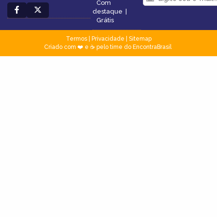
Com
destaque
|
Grátis
Termos
|
Privacidade
|
Sitemap
Criado com ❤️ e ☕ pelo time do EncontraBrasil