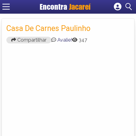
Encontra
Jacareí
Cadastrar empresa
Fazer login
Casa De Carnes Paulinho
Criar conta
Compartilhar
Avalie!
347