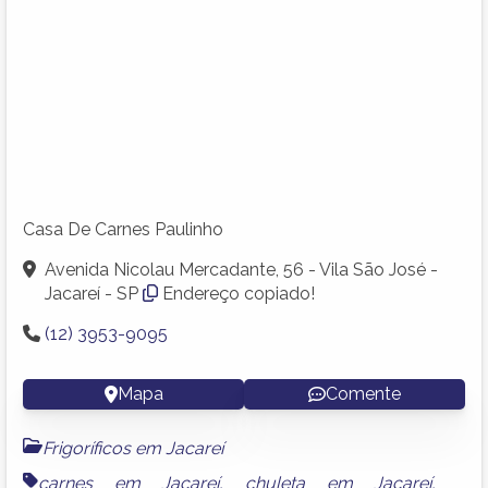
Casa De Carnes Paulinho
Avenida Nicolau Mercadante, 56 - Vila São José -
Jacareí - SP
Endereço copiado!
(12) 3953-9095
Mapa
Comente
Frigoríficos em Jacareí
carnes em Jacareí
,
chuleta em Jacareí
,