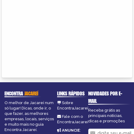
ENCONTRA
JACAREÍ
LINKS RÁPIDOS
NOVIDADES POR E-
MAIL
O melhor de Jacareí num
Sobre
só lugar! Dicas, onde ir, o
EncontraJacareí
Receba grátis as
que fazer, as melhores
principais notícias,
Fale com o
empresas, locais, serviços
dicas e promoções
EncontraJacareí
e muito mais no guia
Encontra Jacareí.
ANUNCIE
: