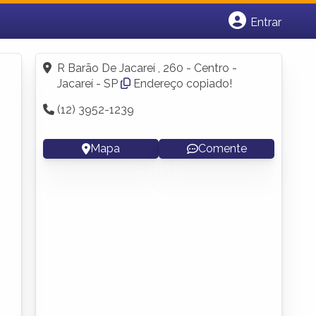
Entrar
Cadastrar empresa
Fazer login
R Barão De Jacareí , 260 - Centro -
Criar conta
Jacareí - SP
Endereço copiado!
(12) 3952-1239
Mapa
Comente