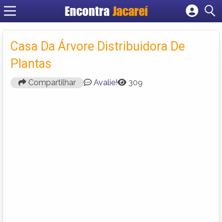
Encontra
Jacareí
Cadastrar empresa
Fazer login
Casa Da Árvore Distribuidora De
Criar conta
Plantas
Compartilhar
Avalie!
309