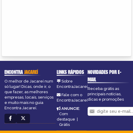
ENCONTRA
JACAREÍ
LINKS RÁPIDOS
NOVIDADES POR E-
MAIL
O melhor de Jacareí num
Sobre
só lugar! Dicas, onde ir, o
EncontraJacareí
Receba grátis as
que fazer, as melhores
principais notícias,
Fale com o
empresas, locais, serviços
dicas e promoções
EncontraJacareí
e muito mais no guia
Encontra Jacareí.
ANUNCIE
:
Com
destaque
|
Grátis