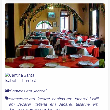
Cantinas em Jacareí
cannelone em Jacareí
,
cantina em Jacareí
,
fusilli
em Jacareí
,
italiana em Jacareí
,
lasanha em
Jacareí
e
tratoria em Jacareí