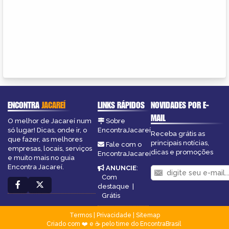
ENCONTRA
JACAREÍ
LINKS RÁPIDOS
NOVIDADES POR E-
MAIL
O melhor de Jacareí num
Sobre
só lugar! Dicas, onde ir, o
EncontraJacareí
Receba grátis as
que fazer, as melhores
principais notícias,
Fale com o
empresas, locais, serviços
dicas e promoções
EncontraJacareí
e muito mais no guia
Encontra Jacareí.
ANUNCIE
:
Com
destaque
|
Grátis
Termos
|
Privacidade
|
Sitemap
Criado com ❤️ e ☕ pelo time do EncontraBrasil