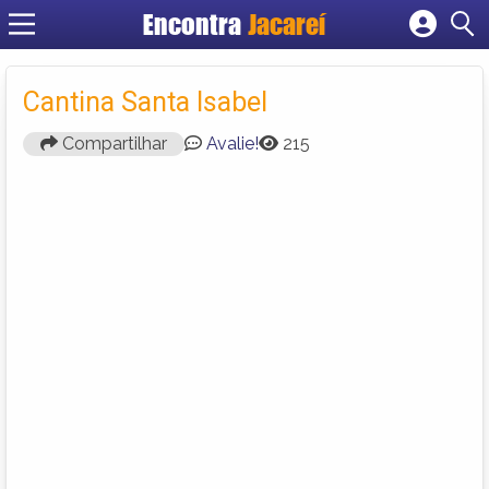
Encontra
Jacareí
Cadastrar empresa
Fazer login
Cantina Santa Isabel
Criar conta
Compartilhar
Avalie!
215