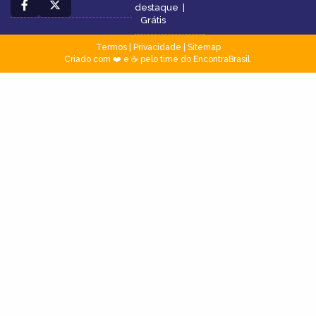
destaque
|
Grátis
Termos
|
Privacidade
|
Sitemap
Criado com ❤️ e ☕ pelo time do EncontraBrasil