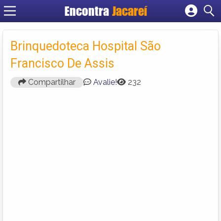
Encontra
Jacareí
Cadastrar empresa
Fazer login
Brinquedoteca Hospital São
Criar conta
Francisco De Assis
Compartilhar
Avalie!
232