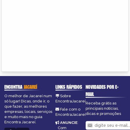
ENCONTRA
JACAREÍ
LINKS RÁPIDOS
NOVIDADES POR E-
MAIL
O melhor de Jacareí num
Sobre
só lugar! Dicas, onde ir, o
EncontraJacareí
Receba grátis as
que fazer, as melhores
principais notícias,
Fale com o
empresas, locais, serviços
dicas e promoções
EncontraJacareí
e muito mais no guia
Encontra Jacareí.
ANUNCIE
:
Com