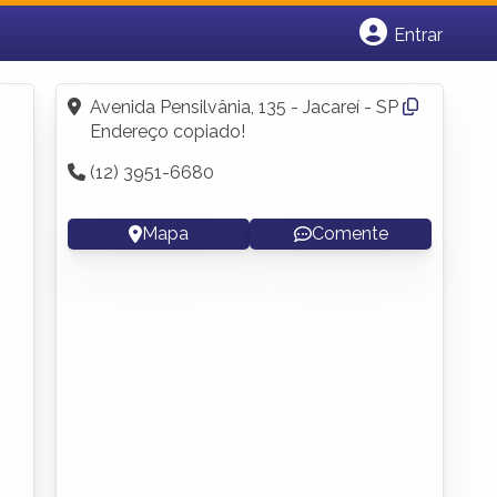
Entrar
Cadastrar empresa
Fazer login
Avenida Pensilvânia, 135 - Jacareí - SP
Criar conta
Endereço copiado!
(12) 3951-6680
Mapa
Comente