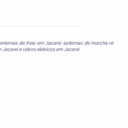
lanternas de freio em Jacareí
,
lanternas de marcha ré
m Jacareí
e
vidros elétricos em Jacareí