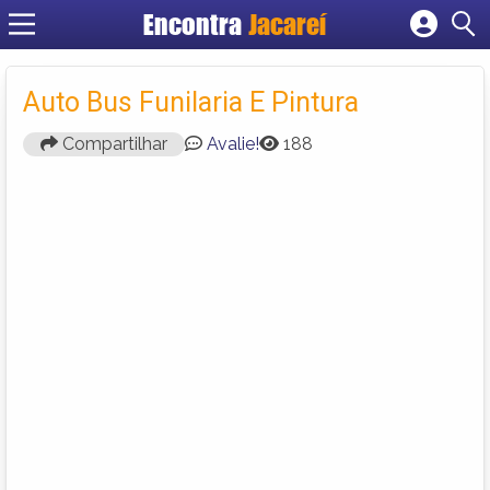
Encontra
Jacareí
Cadastrar empresa
Fazer login
Auto Bus Funilaria E Pintura
Criar conta
Compartilhar
Avalie!
188