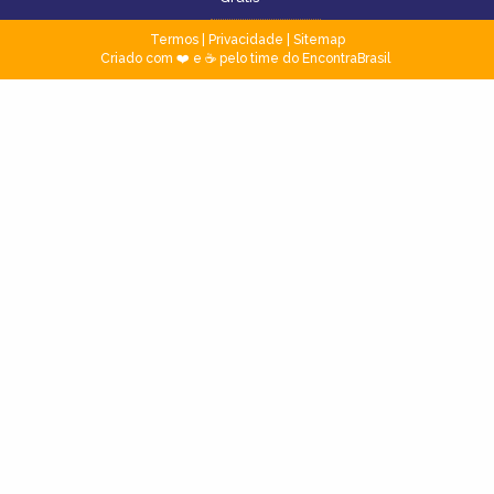
Termos
|
Privacidade
|
Sitemap
Criado com ❤️ e ☕ pelo time do EncontraBrasil