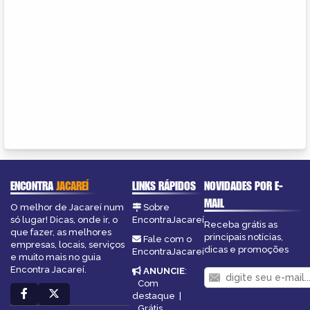
ENCONTRA
JACAREÍ
LINKS RÁPIDOS
NOVIDADES POR E-
MAIL
O melhor de Jacareí num
Sobre
só lugar! Dicas, onde ir, o
EncontraJacareí
Receba grátis as
que fazer, as melhores
principais notícias,
Fale com o
empresas, locais, serviços
dicas e promoções
EncontraJacareí
e muito mais no guia
Encontra Jacareí.
ANUNCIE
:
Com
destaque
|
Grátis