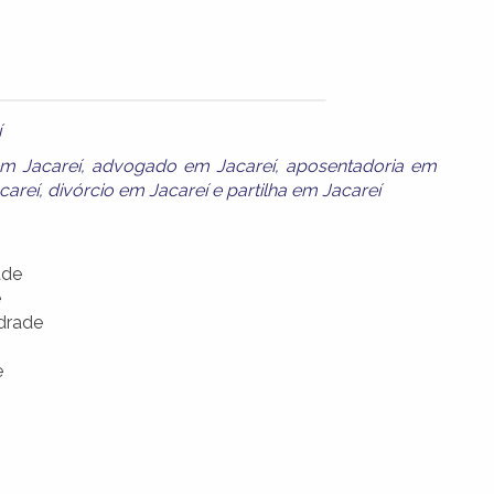
í
m Jacareí
,
advogado em Jacareí
,
aposentadoria em
careí
,
divórcio em Jacareí
e
partilha em Jacareí
ade
e
drade
e