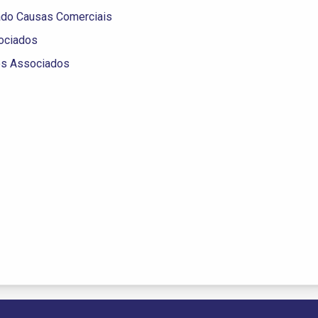
ado Causas Comerciais
ociados
os Associados